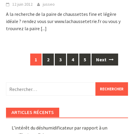
12 juin 2012
jusseo
A la recherche de la paire de chaussettes fine et légère
idéale ? rendez vous sur www.lachaussetetrie.fr ou vous y
trouvrez la paire
[...]
Posts
1
2
3
4
5
Next
navigation
Rechercher :
ARTICLES RÉCENTS
L’intérêt du déshumidificateur par rapport à un